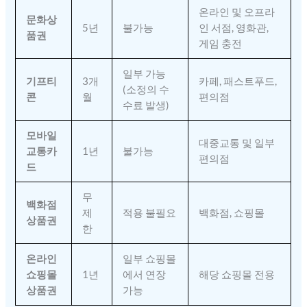
온라인 및 오프라
문화상
5년
불가능
인 서점, 영화관,
품권
게임 충전
일부 가능
기프티
3개
카페, 패스트푸드,
(소정의 수
콘
월
편의점
수료 발생)
모바일
대중교통 및 일부
교통카
1년
불가능
편의점
드
무
백화점
제
적용 불필요
백화점, 쇼핑몰
상품권
한
온라인
일부 쇼핑몰
쇼핑몰
1년
에서 연장
해당 쇼핑몰 전용
상품권
가능