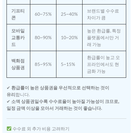
기프티
브랜드별 수수료
60~75%
25~40%
콘
차이가 큼
모바일
높은 환급률, 특정
교통카
80~90%
10~20%
플랫폼에서만 거
드
래 가능
환급률이 높고 오
백화점
85~95%
5~15%
프라인에서도 현
상품권
금화 가능
✔
환급률이 높은 상품권을 우선적으로 선택하는 것이
유리
합니다.
✔
소액 상품권일수록 수수료율이 높아질 가능성이 크므로,
일정 금액 이상을 모아서 거래하는 것이 좋습니다.
수수료 외 추가 비용 고려하기